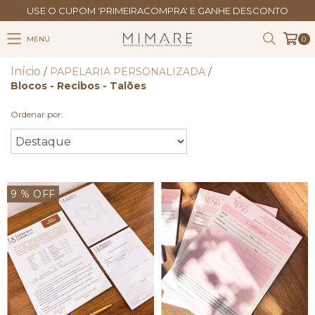
USE O CUPOM 'PRIMEIRACOMPRA' E GANHE DESCONTO
MENU
0
Início
/
PAPELARIA PERSONALIZADA
/
Blocos - Recibos - Talões
Ordenar por:
9
% OFF