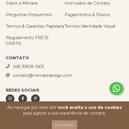
Sobre a Mimare
Formulário de Contato
Perguntas Frequentes
Pagamentos & Prazos
Termos & Garantias Papelaria
Termos Identidade Visual
Regulamento FRETE
GRÁTIS
CONTATO
(48) 93618-1605
contato@mimaredesign.com
REDES SOCIAIS
Ao navegar por este site
você aceita o uso de cookies
para agilizar a sua experiência de compra.
COPYRIGHT MIMARE DESIGN & PAPELARIA - 41678223000190 - 2026. TODOS OS
ENTENDI
DIREITOS RESERVADOS.