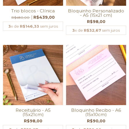
Trio blocos - Clínica
Bloquinho Personalizado
- A5 (15x21 cm)
R$439,00
R$480,00
R$98,00
3
x de
R$146,33
sem juros
3
x de
R$32,67
sem juros
Receituário - A5
Bloquinho Recibo - A6
(15x21cm)
(15x10cm)
R$98,00
R$90,00