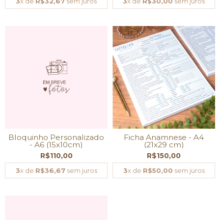
3
x de
R$32,67
sem juros
3
x de
R$30,00
sem juros
Bloquinho Personalizado
Ficha Anamnese - A4
- A6 (15x10cm)
(21x29 cm)
R$110,00
R$150,00
3
x de
R$36,67
sem juros
3
x de
R$50,00
sem juros