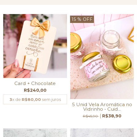
15
% OFF
Card + Chocolate
R$240,00
3
x de
R$80,00
sem juros
5 Unid Vela Aromática no
Vidrinho - Cuid...
R$38,90
R$45,90