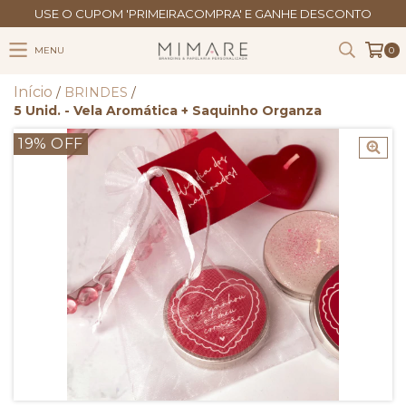
USE O CUPOM 'PRIMEIRACOMPRA' E GANHE DESCONTO
MENU
0
Início
/
BRINDES
/
5 Unid. - Vela Aromática + Saquinho Organza
19
% OFF