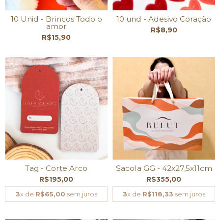
10 Unid - Brincos Todo o
10 und - Adesivo Coração
amor
R$8,90
R$15,90
Tag - Corte Arco
Sacola GG - 42x27,5x11cm
R$195,00
R$355,00
3
x de
R$65,00
sem juros
3
x de
R$118,33
sem juros