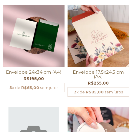
Envelope 24x34 cm (A4)
Envelope 17,5x24,5 cm
(A5)
R$195,00
R$255,00
3
x de
R$65,00
sem juros
3
x de
R$85,00
sem juros