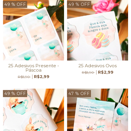
49
% OFF
49
% OFF
25 Adesivos Presente -
25 Adesivos Ovos
Páscoa
R$2,99
R$5,90
R$2,99
R$5,90
49
% OFF
47
% OFF