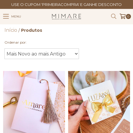
USE O CUPOM 'PRIMEIRACOMPRA' E GANHE DESCONTO
MENU
0
Início
/
Produtos
Ordenar por: