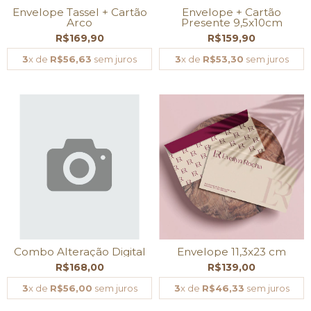
Envelope Tassel + Cartão
Envelope + Cartão
Arco
Presente 9,5x10cm
R$169,90
R$159,90
3
x de
R$56,63
sem juros
3
x de
R$53,30
sem juros
Combo Alteração Digital
Envelope 11,3x23 cm
R$168,00
R$139,00
3
x de
R$56,00
sem juros
3
x de
R$46,33
sem juros