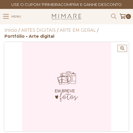
USE O CUPOM 'PRIMEIRACOMPRA' E GANHE DESCONTO
MENU
0
Início
/
ARTES DIGITAIS
/
ARTE EM GERAL
/
Portfólio • Arte digital